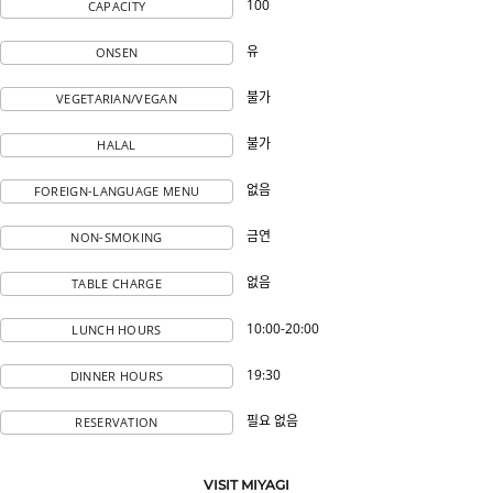
100
CAPACITY
유
ONSEN
불가
VEGETARIAN/VEGAN
불가
HALAL
없음
FOREIGN-LANGUAGE MENU
금연
NON-SMOKING
없음
TABLE CHARGE
10:00-20:00
LUNCH HOURS
19:30
DINNER HOURS
필요 없음
RESERVATION
VISIT MIYAGI