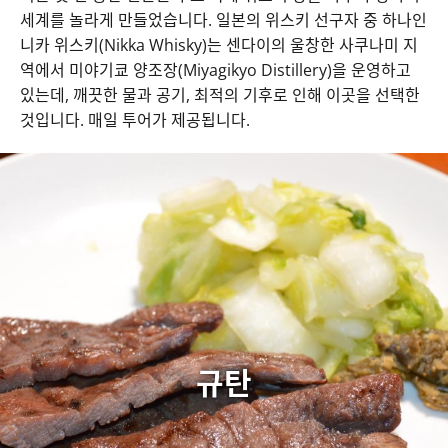
미야기현의 상반되는 특징이 다양한 현지 음식 문화를
세계를 놀라게 만들었습니다. 일본의 위스키 선구자 중 하나인
만듭니다
니카 위스키(Nikka Whisky)는 센다이의 울창한 사쿠나미 지
역에서 미야기쿄 양조장(Miyagikyo Distillery)을 운영하고
있는데, 깨끗한 물과 공기, 최적의 기후로 인해 이곳을 선택한
것입니다. 매일 투어가 제공됩니다.
규탄