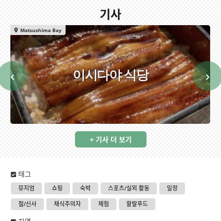
기사
Matsushima Bay
이시다야 식당
+ 기사 더 보기
태그
뮤지엄
쇼핑
숙박
스포츠/실외 활동
일정
절/신사
채식주의자
체험
할랄푸드