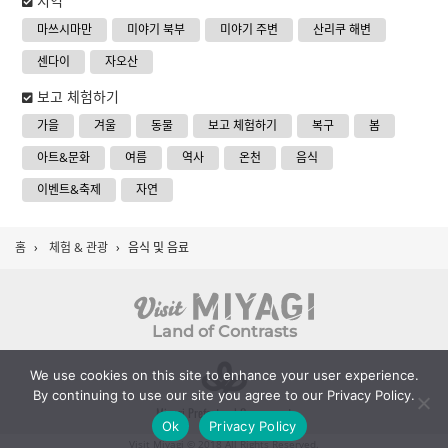
지역
마쓰시마만
미야기 북부
미야기 주변
산리쿠 해변
센다이
자오산
보고 체험하기
가을
겨울
동물
보고 체험하기
복구
봄
아트&문화
여름
역사
온천
음식
이벤트&축제
자연
홈
›
체험 & 관광
›
음식 및 음료
Land of Contrasts
We use cookies on this site to enhance your user experience.
By continuing to use our site you agree to our Privacy Policy.
Miyagi Prefectural Government
Ok
Privacy Policy
Visit Miyagi © 2018 All Rights Reserved.