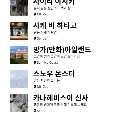
사이리 야시키
유서 깊은 상인의 고택과 창고
Mt. Zao
사케 바 하타고
일본 사케의 발견
Sendai
망가(만화)아일랜드
고양이 섬의 고양이 모양 오두막집
Sanriku Coast
스노우 몬스터
얼은 자연의 놀라움
Mt. Zao
카나헤비스이 신사
행운의 벰에게 부를 위해 기도해 보세요
Sendai